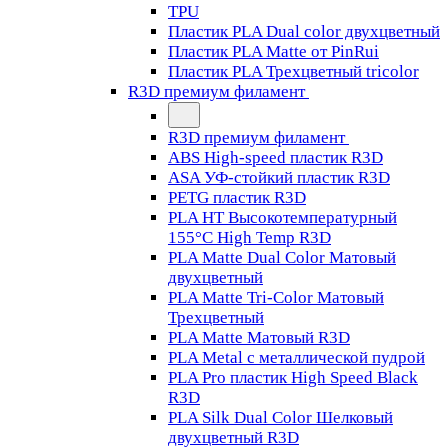
TPU
Пластик PLA Dual color двухцветный
Пластик PLA Matte от PinRui
Пластик PLA Трехцветный tricolor
R3D премиум филамент
R3D премиум филамент
ABS High-speed пластик R3D
ASA УФ-стойкий пластик R3D
PETG пластик R3D
PLA HT Высокотемпературный
155°C High Temp R3D
PLA Matte Dual Color Матовый
двухцветный
PLA Matte Tri-Color Матовый
Трехцветный
PLA Matte Матовый R3D
PLA Metal с металлической пудрой
PLA Pro пластик High Speed Black
R3D
PLA Silk Dual Color Шелковый
двухцветный R3D