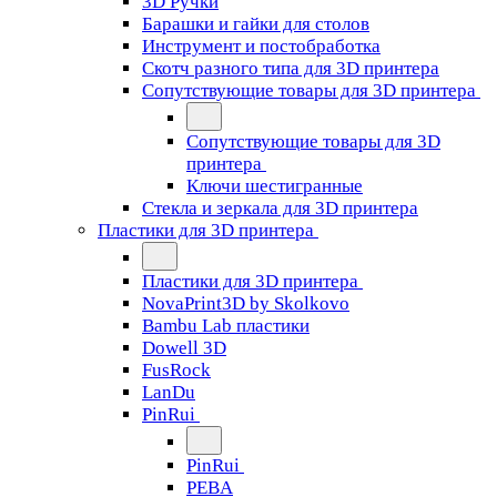
3D Ручки
Барашки и гайки для столов
Инструмент и постобработка
Скотч разного типа для 3D принтера
Сопутствующие товары для 3D принтера
Сопутствующие товары для 3D
принтера
Ключи шестигранные
Стекла и зеркала для 3D принтера
Пластики для 3D принтера
Пластики для 3D принтера
NovaPrint3D by Skolkovo
Bambu Lab пластики
Dowell 3D
FusRock
LanDu
PinRui
PinRui
PEBA