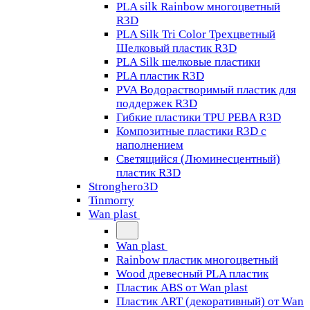
PLA silk Rainbow многоцветный
R3D
PLA Silk Tri Color Трехцветный
Шелковый пластик R3D
PLA Silk шелковые пластики
PLA пластик R3D
PVA Водорастворимый пластик для
поддержек R3D
Гибкие пластики TPU PEBA R3D
Композитные пластики R3D с
наполнением
Светящийся (Люминесцентный)
пластик R3D
Stronghero3D
Tinmorry
Wan plast
Wan plast
Rainbow пластик многоцветный
Wood древесный PLA пластик
Пластик ABS от Wan plast
Пластик ART (декоративный) от Wan