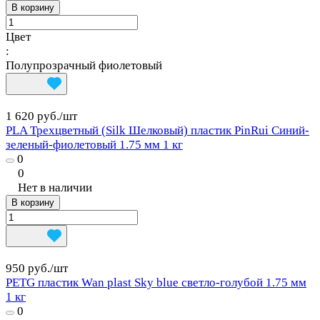
В корзину
Цвет
:
Полупрозрачный фиолетовый
1 620 руб./
шт
PLA Трехцветный (Silk Шелковый) пластик PinRui Синий-
зеленый-фиолетовый 1.75 мм 1 кг
0
0
Нет в наличии
В корзину
950 руб./
шт
PETG пластик Wan plast Sky blue светло-голубой 1.75 мм
1 кг
0