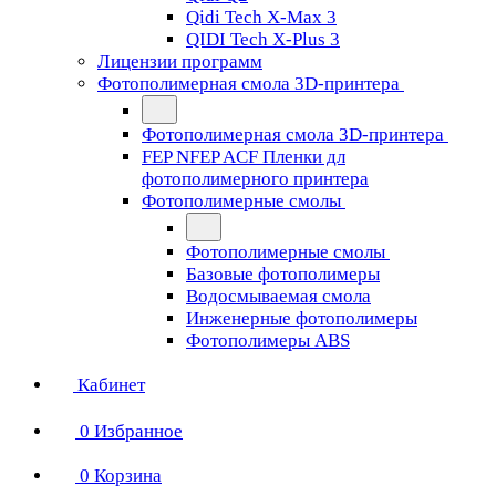
Qidi Tech X-Max 3
QIDI Tech X-Plus 3
Лицензии программ
Фотополимерная смола 3D-принтера
Фотополимерная смола 3D-принтера
FEP NFEP ACF Пленки дл
фотополимерного принтера
Фотополимерные смолы
Фотополимерные смолы
Базовые фотополимеры
Водосмываемая смола
Инженерные фотополимеры
Фотополимеры ABS
Кабинет
0
Избранное
0
Корзина