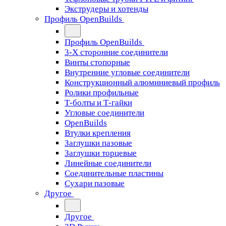
Экструдеры и хотенды
Профиль OpenBuilds
Профиль OpenBuilds
3-Х сторонние соединители
Винты стопорные
Внутренние угловые соединители
Конструкционный алюминиевый профиль
Ролики профильные
Т-болты и Т-гайки
Угловые соединители
OpenBuilds
Втулки крепления
Заглушки пазовые
Заглушки торцевые
Линейные соединители
Соединительные пластины
Сухари пазовые
Другое
Другое