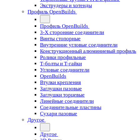
Экструдеры и хотенды
Профиль OpenBuilds
Профиль OpenBuilds
3-Х сторонние соединители
Винты стопорные
Внутренние угловые соединители
Конструкционный алюминиевый профиль
Ролики профильные
Т-болты и Т-гайки
Угловые соединители
OpenBuilds
Втулки крепления
Заглушки пазовые
Заглушки торцевые
Линейные соединители
Соединительные пластины
Сухари пазовые
Другое
Другое