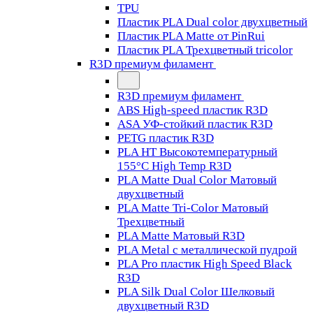
TPU
Пластик PLA Dual color двухцветный
Пластик PLA Matte от PinRui
Пластик PLA Трехцветный tricolor
R3D премиум филамент
R3D премиум филамент
ABS High-speed пластик R3D
ASA УФ-стойкий пластик R3D
PETG пластик R3D
PLA HT Высокотемпературный
155°C High Temp R3D
PLA Matte Dual Color Матовый
двухцветный
PLA Matte Tri-Color Матовый
Трехцветный
PLA Matte Матовый R3D
PLA Metal с металлической пудрой
PLA Pro пластик High Speed Black
R3D
PLA Silk Dual Color Шелковый
двухцветный R3D