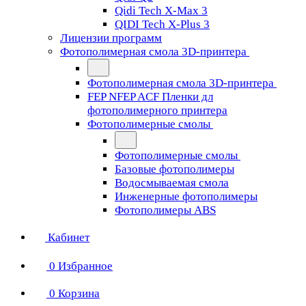
Qidi Tech X-Max 3
QIDI Tech X-Plus 3
Лицензии программ
Фотополимерная смола 3D-принтера
Фотополимерная смола 3D-принтера
FEP NFEP ACF Пленки дл
фотополимерного принтера
Фотополимерные смолы
Фотополимерные смолы
Базовые фотополимеры
Водосмываемая смола
Инженерные фотополимеры
Фотополимеры ABS
Кабинет
0
Избранное
0
Корзина