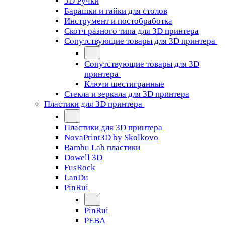
3D Ручки
Барашки и гайки для столов
Инструмент и постобработка
Скотч разного типа для 3D принтера
Сопутствующие товары для 3D принтера
Сопутствующие товары для 3D
принтера
Ключи шестигранные
Стекла и зеркала для 3D принтера
Пластики для 3D принтера
Пластики для 3D принтера
NovaPrint3D by Skolkovo
Bambu Lab пластики
Dowell 3D
FusRock
LanDu
PinRui
PinRui
PEBA