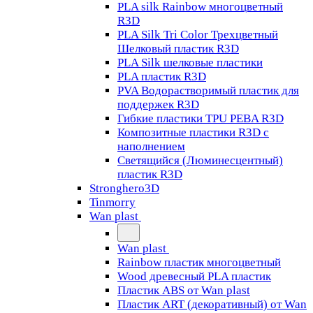
PLA silk Rainbow многоцветный
R3D
PLA Silk Tri Color Трехцветный
Шелковый пластик R3D
PLA Silk шелковые пластики
PLA пластик R3D
PVA Водорастворимый пластик для
поддержек R3D
Гибкие пластики TPU PEBA R3D
Композитные пластики R3D с
наполнением
Светящийся (Люминесцентный)
пластик R3D
Stronghero3D
Tinmorry
Wan plast
Wan plast
Rainbow пластик многоцветный
Wood древесный PLA пластик
Пластик ABS от Wan plast
Пластик ART (декоративный) от Wan