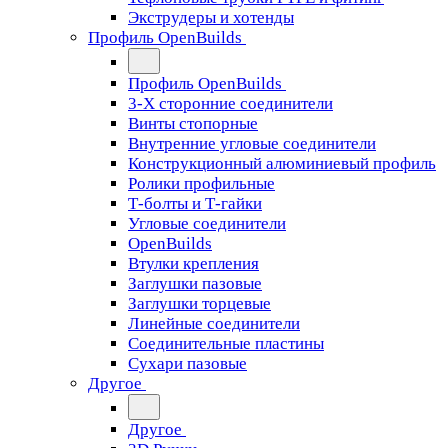
Экструдеры и хотенды
Профиль OpenBuilds
Профиль OpenBuilds
3-Х сторонние соединители
Винты стопорные
Внутренние угловые соединители
Конструкционный алюминиевый профиль
Ролики профильные
Т-болты и Т-гайки
Угловые соединители
OpenBuilds
Втулки крепления
Заглушки пазовые
Заглушки торцевые
Линейные соединители
Соединительные пластины
Сухари пазовые
Другое
Другое