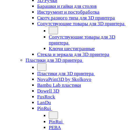
3D Ручки
Барашки и гайки для столов
Инструмент и постобработка
Скотч разного типа для 3D принтера
Сопутствующие товары для 3D принтера
Сопутствующие товары для 3D
принтера
Ключи шестигранные
Стекла и зеркала для 3D принтера
Пластики для 3D принтера
Пластики для 3D принтера
NovaPrint3D by Skolkovo
Bambu Lab пластики
Dowell 3D
FusRock
LanDu
PinRui
PinRui
PEBA