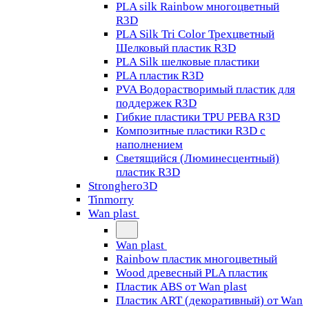
PLA silk Rainbow многоцветный
R3D
PLA Silk Tri Color Трехцветный
Шелковый пластик R3D
PLA Silk шелковые пластики
PLA пластик R3D
PVA Водорастворимый пластик для
поддержек R3D
Гибкие пластики TPU PEBA R3D
Композитные пластики R3D с
наполнением
Светящийся (Люминесцентный)
пластик R3D
Stronghero3D
Tinmorry
Wan plast
Wan plast
Rainbow пластик многоцветный
Wood древесный PLA пластик
Пластик ABS от Wan plast
Пластик ART (декоративный) от Wan