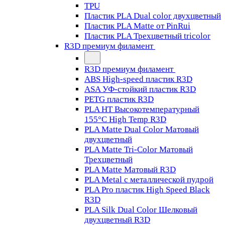
TPU
Пластик PLA Dual color двухцветный
Пластик PLA Matte от PinRui
Пластик PLA Трехцветный tricolor
R3D премиум филамент
R3D премиум филамент
ABS High-speed пластик R3D
ASA УФ-стойкий пластик R3D
PETG пластик R3D
PLA HT Высокотемпературный
155°C High Temp R3D
PLA Matte Dual Color Матовый
двухцветный
PLA Matte Tri-Color Матовый
Трехцветный
PLA Matte Матовый R3D
PLA Metal с металлической пудрой
PLA Pro пластик High Speed Black
R3D
PLA Silk Dual Color Шелковый
двухцветный R3D