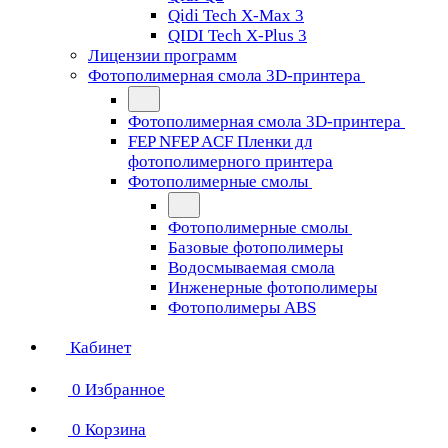
Qidi Tech X-Max 3
QIDI Tech X-Plus 3
Лицензии программ
Фотополимерная смола 3D-принтера
Фотополимерная смола 3D-принтера
FEP NFEP ACF Пленки дл
фотополимерного принтера
Фотополимерные смолы
Фотополимерные смолы
Базовые фотополимеры
Водосмываемая смола
Инженерные фотополимеры
Фотополимеры ABS
Кабинет
0
Избранное
0
Корзина