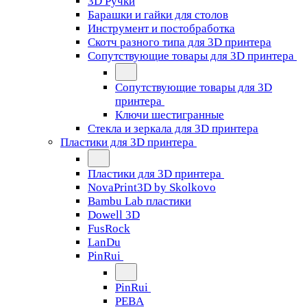
3D Ручки
Барашки и гайки для столов
Инструмент и постобработка
Скотч разного типа для 3D принтера
Сопутствующие товары для 3D принтера
Сопутствующие товары для 3D
принтера
Ключи шестигранные
Стекла и зеркала для 3D принтера
Пластики для 3D принтера
Пластики для 3D принтера
NovaPrint3D by Skolkovo
Bambu Lab пластики
Dowell 3D
FusRock
LanDu
PinRui
PinRui
PEBA