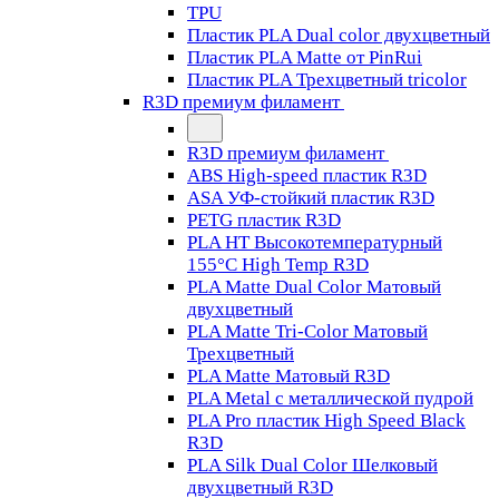
TPU
Пластик PLA Dual color двухцветный
Пластик PLA Matte от PinRui
Пластик PLA Трехцветный tricolor
R3D премиум филамент
R3D премиум филамент
ABS High-speed пластик R3D
ASA УФ-стойкий пластик R3D
PETG пластик R3D
PLA HT Высокотемпературный
155°C High Temp R3D
PLA Matte Dual Color Матовый
двухцветный
PLA Matte Tri-Color Матовый
Трехцветный
PLA Matte Матовый R3D
PLA Metal с металлической пудрой
PLA Pro пластик High Speed Black
R3D
PLA Silk Dual Color Шелковый
двухцветный R3D