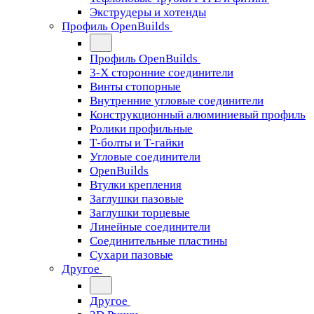
Экструдеры и хотенды
Профиль OpenBuilds
Профиль OpenBuilds
3-Х сторонние соединители
Винты стопорные
Внутренние угловые соединители
Конструкционный алюминиевый профиль
Ролики профильные
Т-болты и Т-гайки
Угловые соединители
OpenBuilds
Втулки крепления
Заглушки пазовые
Заглушки торцевые
Линейные соединители
Соединительные пластины
Сухари пазовые
Другое
Другое