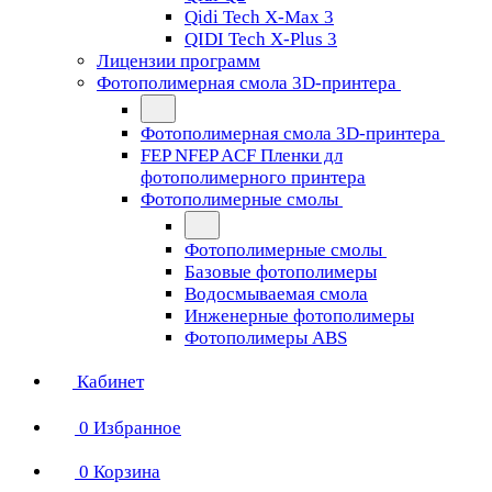
Qidi Tech X-Max 3
QIDI Tech X-Plus 3
Лицензии программ
Фотополимерная смола 3D-принтера
Фотополимерная смола 3D-принтера
FEP NFEP ACF Пленки дл
фотополимерного принтера
Фотополимерные смолы
Фотополимерные смолы
Базовые фотополимеры
Водосмываемая смола
Инженерные фотополимеры
Фотополимеры ABS
Кабинет
0
Избранное
0
Корзина