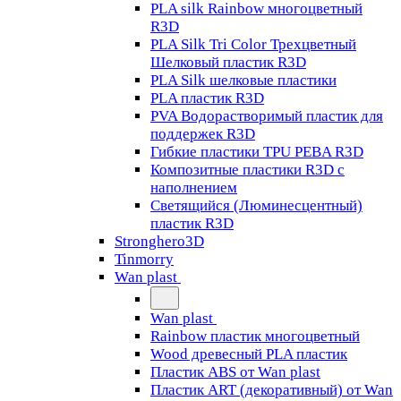
PLA silk Rainbow многоцветный
R3D
PLA Silk Tri Color Трехцветный
Шелковый пластик R3D
PLA Silk шелковые пластики
PLA пластик R3D
PVA Водорастворимый пластик для
поддержек R3D
Гибкие пластики TPU PEBA R3D
Композитные пластики R3D с
наполнением
Светящийся (Люминесцентный)
пластик R3D
Stronghero3D
Tinmorry
Wan plast
Wan plast
Rainbow пластик многоцветный
Wood древесный PLA пластик
Пластик ABS от Wan plast
Пластик ART (декоративный) от Wan