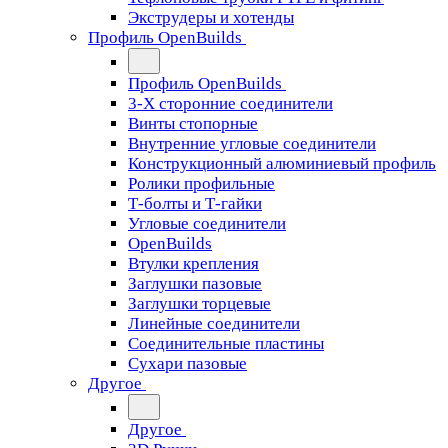
Экструдеры и хотенды
Профиль OpenBuilds
Профиль OpenBuilds
3-Х сторонние соединители
Винты стопорные
Внутренние угловые соединители
Конструкционный алюминиевый профиль
Ролики профильные
Т-болты и Т-гайки
Угловые соединители
OpenBuilds
Втулки крепления
Заглушки пазовые
Заглушки торцевые
Линейные соединители
Соединительные пластины
Сухари пазовые
Другое
Другое