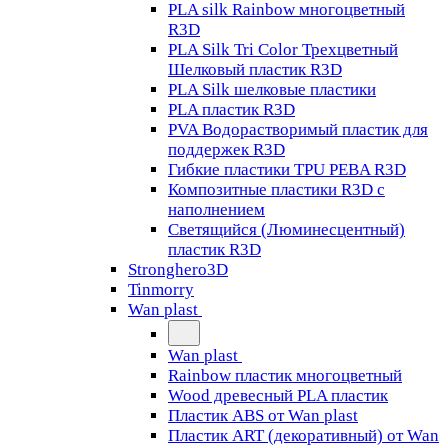
PLA silk Rainbow многоцветный
R3D
PLA Silk Tri Color Трехцветный
Шелковый пластик R3D
PLA Silk шелковые пластики
PLA пластик R3D
PVA Водорастворимый пластик для
поддержек R3D
Гибкие пластики TPU PEBA R3D
Композитные пластики R3D с
наполнением
Светящийся (Люминесцентный)
пластик R3D
Stronghero3D
Tinmorry
Wan plast
Wan plast
Rainbow пластик многоцветный
Wood древесный PLA пластик
Пластик ABS от Wan plast
Пластик ART (декоративный) от Wan