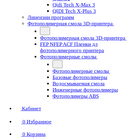
Qidi Tech X-Max 3
QIDI Tech X-Plus 3
Лицензии программ
Фотополимерная смола 3D-принтера
Фотополимерная смола 3D-принтера
FEP NFEP ACF Пленки дл
фотополимерного принтера
Фотополимерные смолы
Фотополимерные смолы
Базовые фотополимеры
Водосмываемая смола
Инженерные фотополимеры
Фотополимеры ABS
Кабинет
0
Избранное
0
Корзина