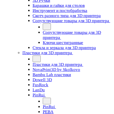
3D Ручки
Барашки и гайки для столов
Инструмент и постобработка
Скотч разного типа для 3D принтера
Сопутствующие товары для 3D принтера
Сопутствующие товары для 3D
принтера
Ключи шестигранные
Стекла и зеркала для 3D принтера
Пластики для 3D принтера
Пластики для 3D принтера
NovaPrint3D by Skolkovo
Bambu Lab пластики
Dowell 3D
FusRock
LanDu
PinRui
PinRui
PEBA