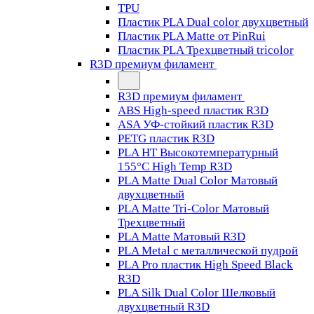
TPU
Пластик PLA Dual color двухцветный
Пластик PLA Matte от PinRui
Пластик PLA Трехцветный tricolor
R3D премиум филамент
R3D премиум филамент
ABS High-speed пластик R3D
ASA УФ-стойкий пластик R3D
PETG пластик R3D
PLA HT Высокотемпературный
155°C High Temp R3D
PLA Matte Dual Color Матовый
двухцветный
PLA Matte Tri-Color Матовый
Трехцветный
PLA Matte Матовый R3D
PLA Metal с металлической пудрой
PLA Pro пластик High Speed Black
R3D
PLA Silk Dual Color Шелковый
двухцветный R3D