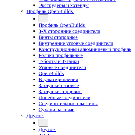
Экструдеры и хотенды
Профиль OpenBuilds
Профиль OpenBuilds
3-Х сторонние соединители
Винты стопорные
Внутренние угловые соединители
Конструкционный алюминиевый профиль
Ролики профильные
Т-болты и Т-гайки
Угловые соединители
OpenBuilds
Втулки крепления
Заглушки пазовые
Заглушки торцевые
Линейные соединители
Соединительные пластины
Сухари пазовые
Другое
Другое