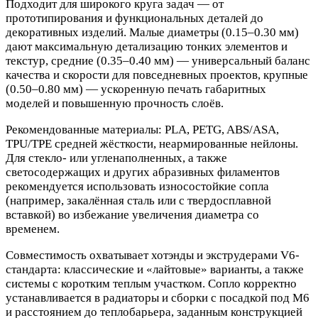
Подходит для широкого круга задач — от
прототипирования и функциональных деталей до
декоративных изделий. Малые диаметры (0.15–0.30 мм)
дают максимальную детализацию тонких элементов и
текстур, средние (0.35–0.40 мм) — универсальный баланс
качества и скорости для повседневных проектов, крупные
(0.50–0.80 мм) — ускоренную печать габаритных
моделей и повышенную прочность слоёв.
Рекомендованные материалы: PLA, PETG, ABS/ASA,
TPU/TPE средней жёсткости, неармированные нейлоны.
Для стекло- или угленаполненных, а также
светосодержащих и других абразивных филаментов
рекомендуется использовать износостойкие сопла
(например, закалённая сталь или с твердосплавной
вставкой) во избежание увеличения диаметра со
временем.
Совместимость охватывает хотэнды и экструдерами V6-
стандарта: классические и «лайтовые» варианты, а также
системы с коротким теплым участком. Сопло корректно
устанавливается в радиаторы и сборки с посадкой под M6
и расстоянием до теплобарьера, заданным конструкцией