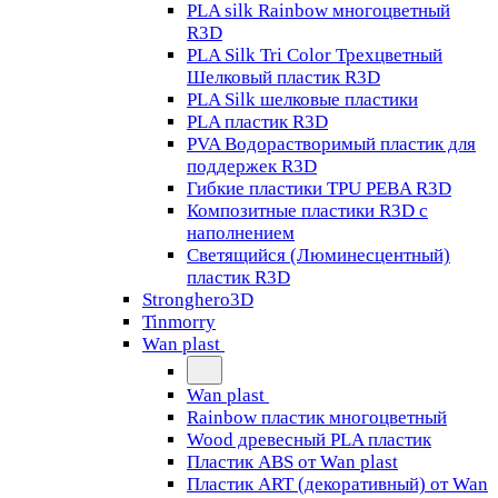
PLA silk Rainbow многоцветный
R3D
PLA Silk Tri Color Трехцветный
Шелковый пластик R3D
PLA Silk шелковые пластики
PLA пластик R3D
PVA Водорастворимый пластик для
поддержек R3D
Гибкие пластики TPU PEBA R3D
Композитные пластики R3D с
наполнением
Светящийся (Люминесцентный)
пластик R3D
Stronghero3D
Tinmorry
Wan plast
Wan plast
Rainbow пластик многоцветный
Wood древесный PLA пластик
Пластик ABS от Wan plast
Пластик ART (декоративный) от Wan