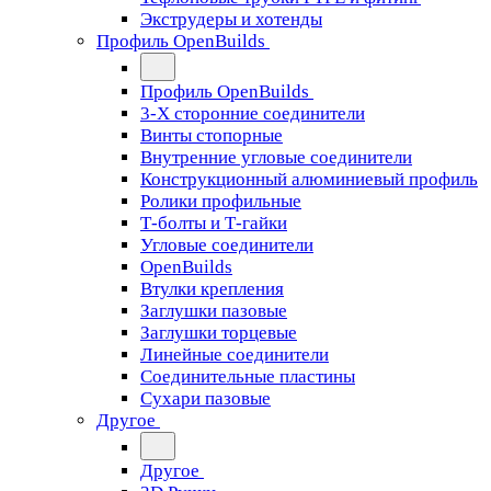
Экструдеры и хотенды
Профиль OpenBuilds
Профиль OpenBuilds
3-Х сторонние соединители
Винты стопорные
Внутренние угловые соединители
Конструкционный алюминиевый профиль
Ролики профильные
Т-болты и Т-гайки
Угловые соединители
OpenBuilds
Втулки крепления
Заглушки пазовые
Заглушки торцевые
Линейные соединители
Соединительные пластины
Сухари пазовые
Другое
Другое