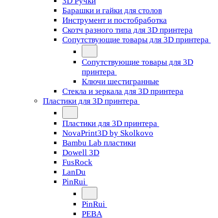
3D Ручки
Барашки и гайки для столов
Инструмент и постобработка
Скотч разного типа для 3D принтера
Сопутствующие товары для 3D принтера
Сопутствующие товары для 3D
принтера
Ключи шестигранные
Стекла и зеркала для 3D принтера
Пластики для 3D принтера
Пластики для 3D принтера
NovaPrint3D by Skolkovo
Bambu Lab пластики
Dowell 3D
FusRock
LanDu
PinRui
PinRui
PEBA