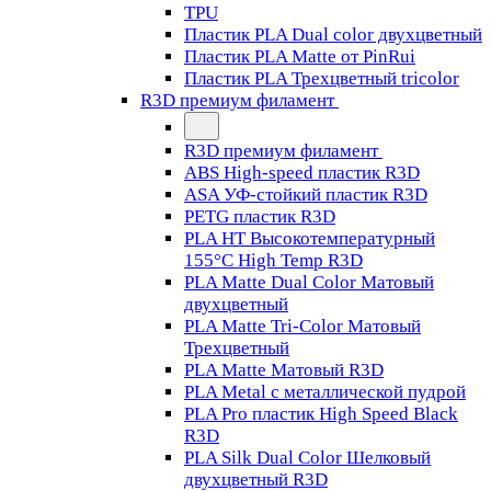
TPU
Пластик PLA Dual color двухцветный
Пластик PLA Matte от PinRui
Пластик PLA Трехцветный tricolor
R3D премиум филамент
R3D премиум филамент
ABS High-speed пластик R3D
ASA УФ-стойкий пластик R3D
PETG пластик R3D
PLA HT Высокотемпературный
155°C High Temp R3D
PLA Matte Dual Color Матовый
двухцветный
PLA Matte Tri-Color Матовый
Трехцветный
PLA Matte Матовый R3D
PLA Metal с металлической пудрой
PLA Pro пластик High Speed Black
R3D
PLA Silk Dual Color Шелковый
двухцветный R3D