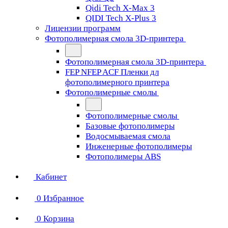
Qidi Tech X-Max 3
QIDI Tech X-Plus 3
Лицензии программ
Фотополимерная смола 3D-принтера
Фотополимерная смола 3D-принтера
FEP NFEP ACF Пленки дл
фотополимерного принтера
Фотополимерные смолы
Фотополимерные смолы
Базовые фотополимеры
Водосмываемая смола
Инженерные фотополимеры
Фотополимеры ABS
Кабинет
0
Избранное
0
Корзина