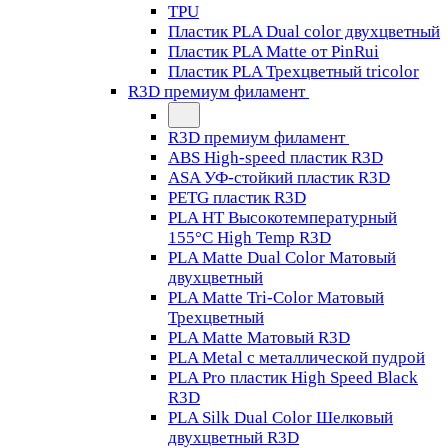
TPU
Пластик PLA Dual color двухцветный
Пластик PLA Matte от PinRui
Пластик PLA Трехцветный tricolor
R3D премиум филамент
R3D премиум филамент
ABS High-speed пластик R3D
ASA УФ-стойкий пластик R3D
PETG пластик R3D
PLA HT Высокотемпературный
155°C High Temp R3D
PLA Matte Dual Color Матовый
двухцветный
PLA Matte Tri-Color Матовый
Трехцветный
PLA Matte Матовый R3D
PLA Metal с металлической пудрой
PLA Pro пластик High Speed Black
R3D
PLA Silk Dual Color Шелковый
двухцветный R3D