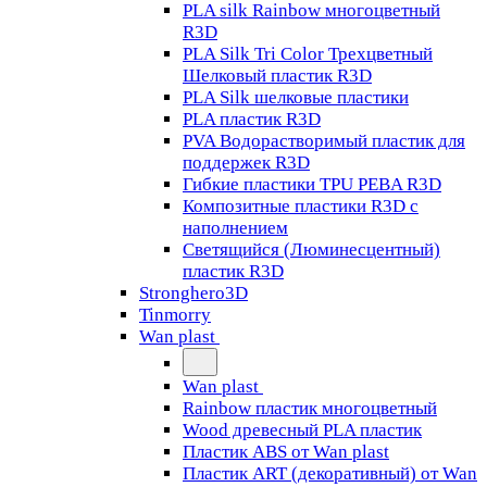
PLA silk Rainbow многоцветный
R3D
PLA Silk Tri Color Трехцветный
Шелковый пластик R3D
PLA Silk шелковые пластики
PLA пластик R3D
PVA Водорастворимый пластик для
поддержек R3D
Гибкие пластики TPU PEBA R3D
Композитные пластики R3D с
наполнением
Светящийся (Люминесцентный)
пластик R3D
Stronghero3D
Tinmorry
Wan plast
Wan plast
Rainbow пластик многоцветный
Wood древесный PLA пластик
Пластик ABS от Wan plast
Пластик ART (декоративный) от Wan