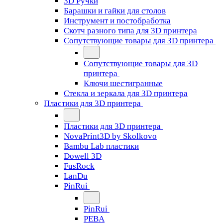
3D Ручки
Барашки и гайки для столов
Инструмент и постобработка
Скотч разного типа для 3D принтера
Сопутствующие товары для 3D принтера
Сопутствующие товары для 3D
принтера
Ключи шестигранные
Стекла и зеркала для 3D принтера
Пластики для 3D принтера
Пластики для 3D принтера
NovaPrint3D by Skolkovo
Bambu Lab пластики
Dowell 3D
FusRock
LanDu
PinRui
PinRui
PEBA