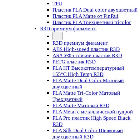
TPU
Пластик PLA Dual color двухцветный
Пластик PLA Matte от PinRui
Пластик PLA Трехцветный tricolor
R3D премиум филамент
R3D премиум филамент
ABS High-speed пластик R3D
ASA УФ-стойкий пластик R3D
PETG пластик R3D
PLA HT Высокотемпературный
155°C High Temp R3D
PLA Matte Dual Color Матовый
двухцветный
PLA Matte Tri-Color Матовый
Трехцветный
PLA Matte Матовый R3D
PLA Metal с металлической пудрой
PLA Pro пластик High Speed Black
R3D
PLA Silk Dual Color Шелковый
двухцветный R3D