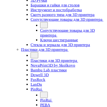
3D Ручки
Барашки и гайки для столов
Инструмент и постобработка
Скотч разного типа для 3D принтера
Сопутствующие товары для 3D принтера
Сопутствующие товары для 3D
принтера
Ключи шестигранные
Стекла и зеркала для 3D принтера
Пластики для 3D принтера
Пластики для 3D принтера
NovaPrint3D by Skolkovo
Bambu Lab пластики
Dowell 3D
FusRock
LanDu
PinRui
PinRui
PEBA