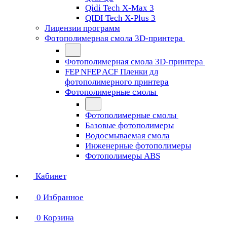
Qidi Tech X-Max 3
QIDI Tech X-Plus 3
Лицензии программ
Фотополимерная смола 3D-принтера
Фотополимерная смола 3D-принтера
FEP NFEP ACF Пленки дл
фотополимерного принтера
Фотополимерные смолы
Фотополимерные смолы
Базовые фотополимеры
Водосмываемая смола
Инженерные фотополимеры
Фотополимеры ABS
Кабинет
0
Избранное
0
Корзина