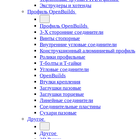
Экструдеры и хотенды
Профиль OpenBuilds
Профиль OpenBuilds
3-Х сторонние соединители
Винты стопорные
Внутренние угловые соединители
Конструкционный алюминиевый профиль
Ролики профильные
Т-болты и Т-гайки
Угловые соединители
OpenBuilds
Втулки крепления
Заглушки пазовые
Заглушки торцевые
Линейные соединители
Соединительные пластины
Сухари пазовые
Другое
Другое