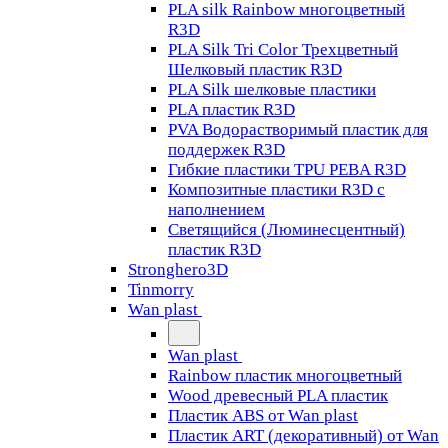
PLA silk Rainbow многоцветный
R3D
PLA Silk Tri Color Трехцветный
Шелковый пластик R3D
PLA Silk шелковые пластики
PLA пластик R3D
PVA Водорастворимый пластик для
поддержек R3D
Гибкие пластики TPU PEBA R3D
Композитные пластики R3D с
наполнением
Светящийся (Люминесцентный)
пластик R3D
Stronghero3D
Tinmorry
Wan plast
Wan plast
Rainbow пластик многоцветный
Wood древесный PLA пластик
Пластик ABS от Wan plast
Пластик ART (декоративный) от Wan