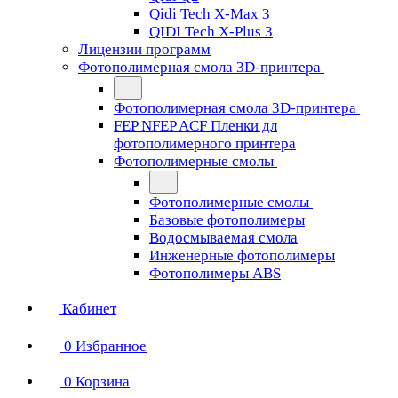
Qidi Tech X-Max 3
QIDI Tech X-Plus 3
Лицензии программ
Фотополимерная смола 3D-принтера
Фотополимерная смола 3D-принтера
FEP NFEP ACF Пленки дл
фотополимерного принтера
Фотополимерные смолы
Фотополимерные смолы
Базовые фотополимеры
Водосмываемая смола
Инженерные фотополимеры
Фотополимеры ABS
Кабинет
0
Избранное
0
Корзина