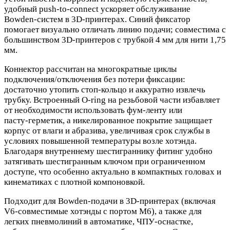
удобный push‑to‑connect ускоряет обслуживание
Bowden‑систем в 3D‑принтерах. Синий фиксатор
помогает визуально отличать линию подачи; совместима с
большинством 3D‑принтеров с трубкой 4 мм для нити 1,75
мм.
Коннектор рассчитан на многократные циклы
подключения/отключения без потери фиксации:
достаточно утопить стоп‑кольцо и аккуратно извлечь
трубку. Встроенный O‑ring на резьбовой части избавляет
от необходимости использовать фум‑ленту или
пасту‑герметик, а никелированное покрытие защищает
корпус от влаги и абразива, увеличивая срок службы в
условиях повышенной температуры возле хотэнда.
Благодаря внутреннему шестиграннику фитинг удобно
затягивать шестигранным ключом при ограниченном
доступе, что особенно актуально в компактных головах и
кинематиках с плотной компоновкой.
Подходит для Bowden‑подачи в 3D‑принтерах (включая
V6‑совместимые хотэнды с портом M6), а также для
легких пневмолиний в автоматике, ЧПУ‑оснастке,