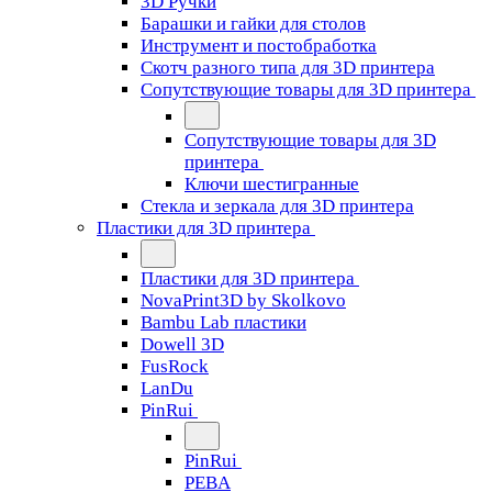
3D Ручки
Барашки и гайки для столов
Инструмент и постобработка
Скотч разного типа для 3D принтера
Сопутствующие товары для 3D принтера
Сопутствующие товары для 3D
принтера
Ключи шестигранные
Стекла и зеркала для 3D принтера
Пластики для 3D принтера
Пластики для 3D принтера
NovaPrint3D by Skolkovo
Bambu Lab пластики
Dowell 3D
FusRock
LanDu
PinRui
PinRui
PEBA