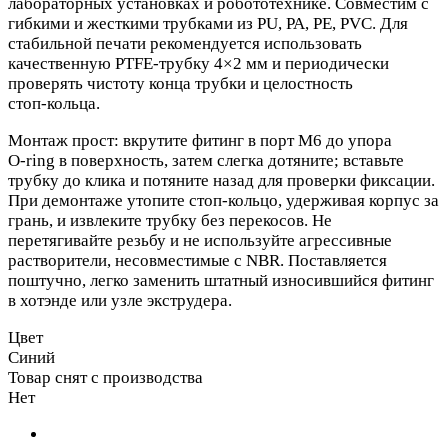
лабораторных установках и робототехнике. Совместим с
гибкими и жесткими трубками из PU, PA, PE, PVC. Для
стабильной печати рекомендуется использовать
качественную PTFE‑трубку 4×2 мм и периодически
проверять чистоту конца трубки и целостность
стоп‑кольца.
Монтаж прост: вкрутите фитинг в порт M6 до упора
O‑ring в поверхность, затем слегка дотяните; вставьте
трубку до клика и потяните назад для проверки фиксации.
При демонтаже утопите стоп‑кольцо, удерживая корпус за
грань, и извлеките трубку без перекосов. Не
перетягивайте резьбу и не используйте агрессивные
растворители, несовместимые с NBR. Поставляется
поштучно, легко заменить штатный износившийся фитинг
в хотэнде или узле экструдера.
Цвет
Синий
Товар снят с производства
Нет