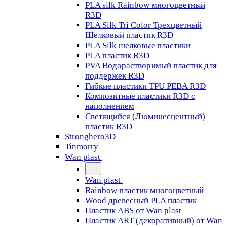
PLA silk Rainbow многоцветный
R3D
PLA Silk Tri Color Трехцветный
Шелковый пластик R3D
PLA Silk шелковые пластики
PLA пластик R3D
PVA Водорастворимый пластик для
поддержек R3D
Гибкие пластики TPU PEBA R3D
Композитные пластики R3D с
наполнением
Светящийся (Люминесцентный)
пластик R3D
Stronghero3D
Tinmorry
Wan plast
Wan plast
Rainbow пластик многоцветный
Wood древесный PLA пластик
Пластик ABS от Wan plast
Пластик ART (декоративный) от Wan