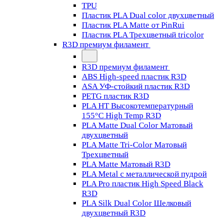
TPU
Пластик PLA Dual color двухцветный
Пластик PLA Matte от PinRui
Пластик PLA Трехцветный tricolor
R3D премиум филамент
R3D премиум филамент
ABS High-speed пластик R3D
ASA УФ-стойкий пластик R3D
PETG пластик R3D
PLA HT Высокотемпературный
155°C High Temp R3D
PLA Matte Dual Color Матовый
двухцветный
PLA Matte Tri-Color Матовый
Трехцветный
PLA Matte Матовый R3D
PLA Metal с металлической пудрой
PLA Pro пластик High Speed Black
R3D
PLA Silk Dual Color Шелковый
двухцветный R3D