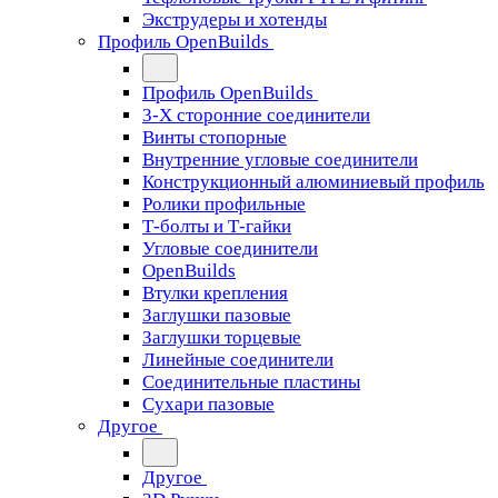
Экструдеры и хотенды
Профиль OpenBuilds
Профиль OpenBuilds
3-Х сторонние соединители
Винты стопорные
Внутренние угловые соединители
Конструкционный алюминиевый профиль
Ролики профильные
Т-болты и Т-гайки
Угловые соединители
OpenBuilds
Втулки крепления
Заглушки пазовые
Заглушки торцевые
Линейные соединители
Соединительные пластины
Сухари пазовые
Другое
Другое