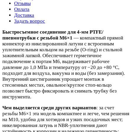
Отзывы
Оплата
Доставка
Задать вопрос
Быстросъемное соединение для 4‑мм PTFE/
пневмотрубки с резьбой M6×1
— компактный прямой
коннектор из никелированной латуни с встроенным
уплотнительным кольцом на резьбе (O‑ring) и стальной
зажимной лапкой. Обеспечивает герметичное
подключение к портам M6, выдерживает рабочее
давление до 1,0 МПа и температуру от −20 до +80 °C,
подходит для воздуха, вакуума и воды (без замерзания).
Внутренний шестигранник упрощает монтаж в
стесненных местах, овальное/круглое стоп‑кольцо
позволяет быстро фиксировать и снимать трубку без
инструмента.
Чем выделяется среди других вариантов
: за счет
резьбы M6×1 эта модель компактнее и легче, чем решения
на M10, удобна для хотэндов и узких посадочных мест;
никелированная латунь и NBR‑уплотнения дают
устойчивость к коррозии и надежную герметичность;