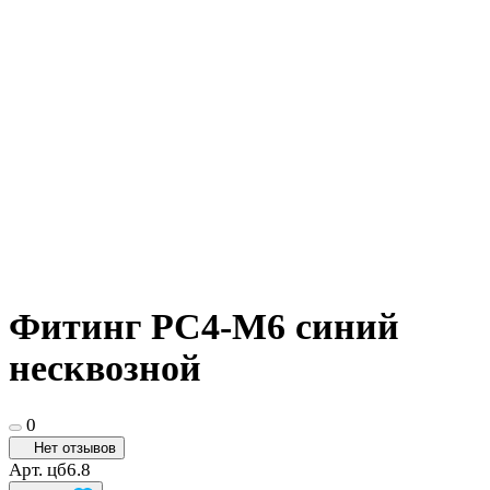
Фитинг PC4-M6 синий
несквозной
0
Нет отзывов
Арт.
цб6.8