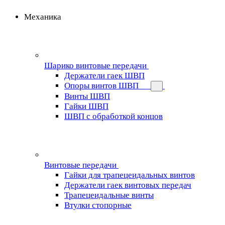
Механика
Шарико винтовые передачи
Держатели гаек ШВП
Опоры винтов ШВП
Винты ШВП
Гайки ШВП
ШВП с обработкой концов
Винтовые передачи
Гайки для трапецеидальных винтов
Держатели гаек винтовых передач
Трапецеидальные винты
Втулки стопорные