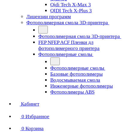
Qidi Tech X-Max 3
QIDI Tech X-Plus 3
Лицензии программ
Фотополимерная смола 3D-принтера
Фотополимерная смола 3D-принтера
FEP NFEP ACF Пленки дл
фотополимерного принтера
Фотополимерные смолы
Фотополимерные смолы
Базовые фотополимеры
Водосмываемая смола
Инженерные фотополимеры
Фотополимеры ABS
Кабинет
0
Избранное
0
Корзина