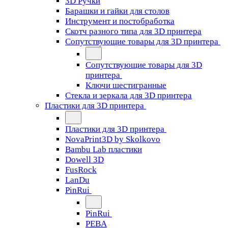
3D Ручки
Барашки и гайки для столов
Инструмент и постобработка
Скотч разного типа для 3D принтера
Сопутствующие товары для 3D принтера
Сопутствующие товары для 3D
принтера
Ключи шестигранные
Стекла и зеркала для 3D принтера
Пластики для 3D принтера
Пластики для 3D принтера
NovaPrint3D by Skolkovo
Bambu Lab пластики
Dowell 3D
FusRock
LanDu
PinRui
PinRui
PEBA