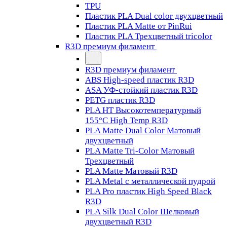
TPU
Пластик PLA Dual color двухцветный
Пластик PLA Matte от PinRui
Пластик PLA Трехцветный tricolor
R3D премиум филамент
R3D премиум филамент
ABS High-speed пластик R3D
ASA УФ-стойкий пластик R3D
PETG пластик R3D
PLA HT Высокотемпературный
155°C High Temp R3D
PLA Matte Dual Color Матовый
двухцветный
PLA Matte Tri-Color Матовый
Трехцветный
PLA Matte Матовый R3D
PLA Metal с металлической пудрой
PLA Pro пластик High Speed Black
R3D
PLA Silk Dual Color Шелковый
двухцветный R3D