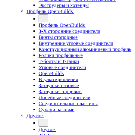
Экструдеры и хотенды
Профиль OpenBuilds
Профиль OpenBuilds
3-Х сторонние соединители
Винты стопорные
Внутренние угловые соединители
Конструкционный алюминиевый профиль
Ролики профильные
Т-болты и Т-гайки
Угловые соединители
OpenBuilds
Втулки крепления
Заглушки пазовые
Заглушки торцевые
Линейные соединители
Соединительные пластины
Сухари пазовые
Другое
Другое