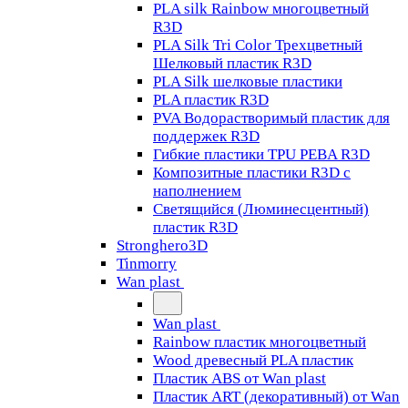
PLA silk Rainbow многоцветный
R3D
PLA Silk Tri Color Трехцветный
Шелковый пластик R3D
PLA Silk шелковые пластики
PLA пластик R3D
PVA Водорастворимый пластик для
поддержек R3D
Гибкие пластики TPU PEBA R3D
Композитные пластики R3D с
наполнением
Светящийся (Люминесцентный)
пластик R3D
Stronghero3D
Tinmorry
Wan plast
Wan plast
Rainbow пластик многоцветный
Wood древесный PLA пластик
Пластик ABS от Wan plast
Пластик ART (декоративный) от Wan